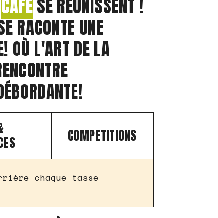
U
CAFÉ
SE RÉUNISSENT !
SE RACONTE UNE
! OÙ L'ART DE LA
ENCONTRE
 DÉBORDANTE!
&
COMPETITIONS
CES
rrière chaque tasse