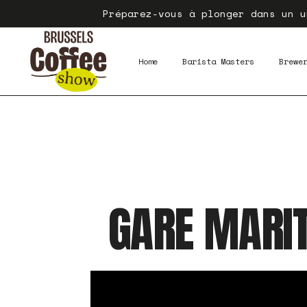
Préparez-vous à plonger dans un u
Home
Barista Masters
Brewe
GARE MARIT