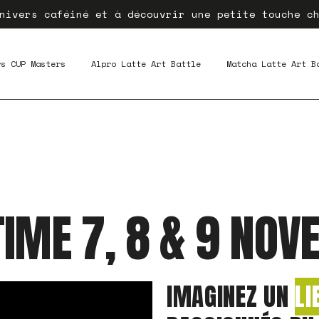
nivers caféiné et à découvrir une petite touche c
rs CUP Masters
Alpro Latte Art Battle
Matcha Latte Art B
IME 7, 8 & 9 NO
IMAGINEZ UN
LI