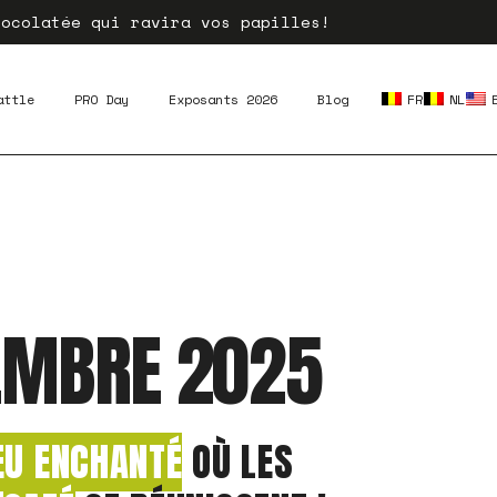
hocolatée qui ravira vos papilles!
attle
PRO Day
Exposants 2026
Blog
FR
NL
VEMBRE 2025
EU ENCHANTÉ
OÙ LES