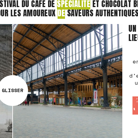
STIVAL DU CAFÉ DE
SPÉCIALITÉ
ET CHOCOLAT BE
OUR LES AMOUREUX
DE
SAVEURS AUTHENTIQUES 
UN
LI
e
d'
u
GLISSER